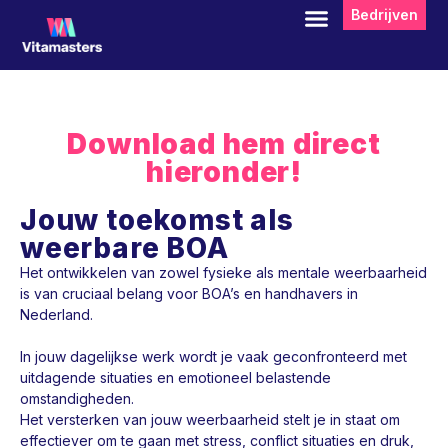
Bedrijven
D
o
o
r
g
a
Download hem direct
a
hieronder!
n
n
a
Jouw toekomst als
a
weerbare BOA
r
a
Het ontwikkelen van zowel fysieke als mentale weerbaarheid
r
is van cruciaal belang voor BOA’s en handhavers in
t
Nederland.
i
k
In jouw dagelijkse werk wordt je vaak geconfronteerd met
e
uitdagende situaties en emotioneel belastende
l
omstandigheden.
Het versterken van jouw weerbaarheid stelt je in staat om
effectiever om te gaan met stress, conflict situaties en druk,